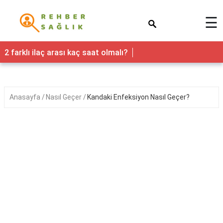
×
☰
Sağlık
2 farklı ilaç arası kaç saat olmalı?
Yaşam
Faydaları
Anasayfa
Nasıl Geçer
Kandaki Enfeksiyon Nasıl Geçer?
Nedir
Kadın
Hamilelik
&
Gebelik
Bebek
&
Çocuk
Erkek