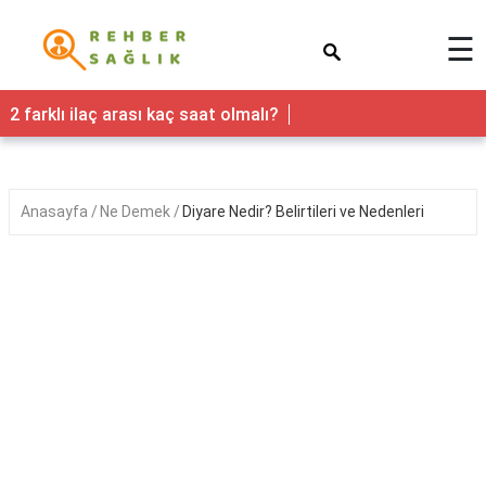
×
☰
Sağlık
2 farklı ilaç arası kaç saat olmalı?
Yaşam
Faydaları
Anasayfa
Ne Demek
Diyare Nedir? Belirtileri ve Nedenleri
Nedir
Kadın
Hamilelik
&
Gebelik
Bebek
&
Çocuk
Erkek