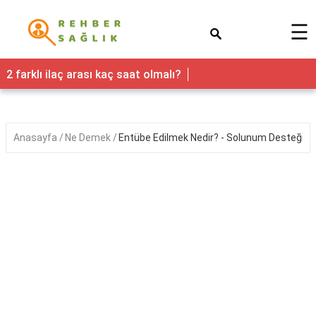
×
☰
Sağlık
2 farklı ilaç arası kaç saat olmalı?
Yaşam
Faydaları
Anasayfa
Ne Demek
Entübe Edilmek Nedir? - Solunum Desteği ve
Nedir
Kadın
Hamilelik
&
Gebelik
Bebek
&
Çocuk
Erkek