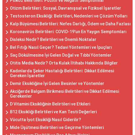
Psikoz Belirtileri: Pozitif ve Negatif Semptomlar
Otizm Belirtileri: Sosyal, Davranışsal ve Fiziksel İşaretler
Testosteron Eksikliği: Belirtileri, Nedenleri ve Çözüm Yolları
Kalp Büyümesi Belirtileri: Nefes Darlığı, Ödem ve Daha Fazlası
Koronavirüs Belirtileri: COVID-19'un En Yaygın Semptomları
Disleksi Nedir? Belirtileri ve Önemli Noktalar
Bel Fıtığı Nasıl Geçer? Tedavi Yöntemleri ve İpuçları
Saç Dökülmesine İyi Gelen Doğal ve Tıbbi Yöntemler
Otitis Media Nedir? Orta Kulak İltihabı Hakkında Bilgiler
Kadınlarda Şeker Hastalığı Belirtileri: Dikkat Edilmesi
Gereken İşaretler
Demir Eksikliğine İyi Gelen Besinler ve Yöntemler
Akciğerde Balgam Birikmesi Belirtileri ve Dikkat Edilmesi
Gerekenler
D Vitamini Eksikliğinin Belirtileri ve Etkileri
B12 Eksikliği Belirtileri ve Kan Testi Değerleri
Vücutta İyot Eksikliği Nasıl Giderilir?
Mide Üşütmesi Belirtileri ve Geçirme Yöntemleri