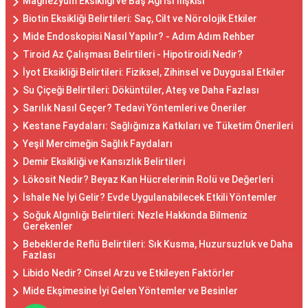
Magnezyum Eksikliği ve Baş Ağrısı İlişkisi
Biotin Eksikliği Belirtileri: Saç, Cilt ve Nörolojik Etkiler
Mide Endoskopisi Nasıl Yapılır? - Adım Adım Rehber
Tiroid Az Çalışması Belirtileri - Hipotiroidi Nedir?
İyot Eksikliği Belirtileri: Fiziksel, Zihinsel ve Duygusal Etkiler
Su Çiçeği Belirtileri: Döküntüler, Ateş ve Daha Fazlası
Sarılık Nasıl Geçer? Tedavi Yöntemleri ve Öneriler
Kestane Faydaları: Sağlığınıza Katkıları ve Tüketim Önerileri
Yeşil Mercimeğin Sağlık Faydaları
Demir Eksikliği ve Kansızlık Belirtileri
Lökosit Nedir? Beyaz Kan Hücrelerinin Rolü ve Değerleri
İshale Ne İyi Gelir? Evde Uygulanabilecek Etkili Yöntemler
Soğuk Algınlığı Belirtileri: Nezle Hakkında Bilmeniz
Gerekenler
Bebeklerde Reflü Belirtileri: Sık Kusma, Huzursuzluk ve Daha
Fazlası
Libido Nedir? Cinsel Arzu ve Etkileyen Faktörler
Mide Ekşimesine İyi Gelen Yöntemler ve Besinler