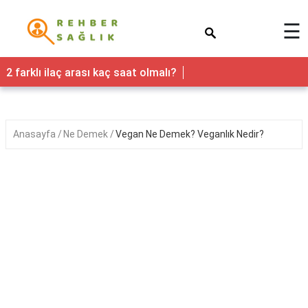
×
☰
Sağlık
2 farklı ilaç arası kaç saat olmalı?
Yaşam
Faydaları
Anasayfa
Ne Demek
Vegan Ne Demek? Veganlık Nedir?
Nedir
Kadın
Hamilelik
&
Gebelik
Bebek
&
Çocuk
Erkek