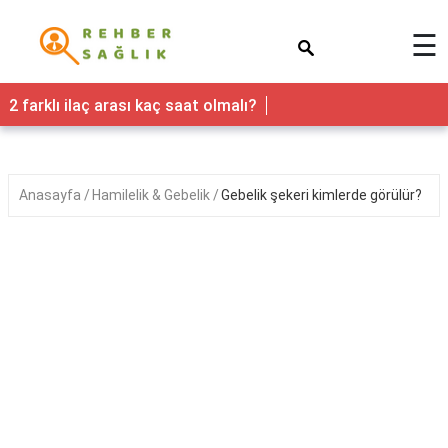
×
☰
Sağlık
2 farklı ilaç arası kaç saat olmalı?
Yaşam
Faydaları
Anasayfa
Hamilelik & Gebelik
Gebelik şekeri kimlerde görülür?
Nedir
Kadın
Hamilelik
&
Gebelik
Bebek
&
Çocuk
Erkek