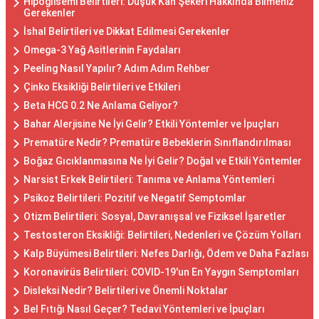
Hipoglisemi Belirtileri: Düşük Kan Şekeri Hakkında Bilmeniz
Gerekenler
İshal Belirtileri ve Dikkat Edilmesi Gerekenler
Omega-3 Yağ Asitlerinin Faydaları
Peeling Nasıl Yapılır? Adım Adım Rehber
Çinko Eksikliği Belirtileri ve Etkileri
Beta HCG 0.2 Ne Anlama Geliyor?
Bahar Alerjisine Ne İyi Gelir? Etkili Yöntemler ve İpuçları
Prematüre Nedir? Prematüre Bebeklerin Sınıflandırılması
Boğaz Gıcıklanmasına Ne İyi Gelir? Doğal ve Etkili Yöntemler
Narsist Erkek Belirtileri: Tanıma ve Anlama Yöntemleri
Psikoz Belirtileri: Pozitif ve Negatif Semptomlar
Otizm Belirtileri: Sosyal, Davranışsal ve Fiziksel İşaretler
Testosteron Eksikliği: Belirtileri, Nedenleri ve Çözüm Yolları
Kalp Büyümesi Belirtileri: Nefes Darlığı, Ödem ve Daha Fazlası
Koronavirüs Belirtileri: COVID-19'un En Yaygın Semptomları
Disleksi Nedir? Belirtileri ve Önemli Noktalar
Bel Fıtığı Nasıl Geçer? Tedavi Yöntemleri ve İpuçları