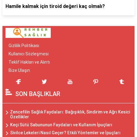
Hamile kalmak için tiroid değeri kaç olmalı?
Gizlilik Politikası
Kullanıcı Sözleşmesi
Teklif Hakları ve Alıntı
Bize Ulaşın
SON BAŞLIKLAR
Zencefilin Sağlık Faydaları: Bağışıklık, Sindirim ve Ağrı Kesici
Özellikler
Keçi Sütü Sabununun Faydaları ve Kullanım İpuçları
Sivilce Lekeleri Nasıl Geçer? Etkili Yöntemler ve İpuçları