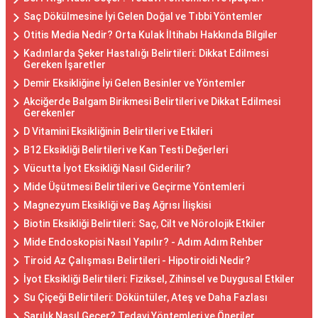
Saç Dökülmesine İyi Gelen Doğal ve Tıbbi Yöntemler
Otitis Media Nedir? Orta Kulak İltihabı Hakkında Bilgiler
Kadınlarda Şeker Hastalığı Belirtileri: Dikkat Edilmesi
Gereken İşaretler
Demir Eksikliğine İyi Gelen Besinler ve Yöntemler
Akciğerde Balgam Birikmesi Belirtileri ve Dikkat Edilmesi
Gerekenler
D Vitamini Eksikliğinin Belirtileri ve Etkileri
B12 Eksikliği Belirtileri ve Kan Testi Değerleri
Vücutta İyot Eksikliği Nasıl Giderilir?
Mide Üşütmesi Belirtileri ve Geçirme Yöntemleri
Magnezyum Eksikliği ve Baş Ağrısı İlişkisi
Biotin Eksikliği Belirtileri: Saç, Cilt ve Nörolojik Etkiler
Mide Endoskopisi Nasıl Yapılır? - Adım Adım Rehber
Tiroid Az Çalışması Belirtileri - Hipotiroidi Nedir?
İyot Eksikliği Belirtileri: Fiziksel, Zihinsel ve Duygusal Etkiler
Su Çiçeği Belirtileri: Döküntüler, Ateş ve Daha Fazlası
Sarılık Nasıl Geçer? Tedavi Yöntemleri ve Öneriler