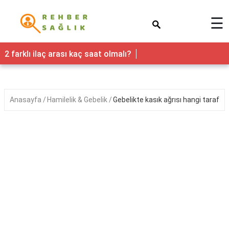
×
☰
Sağlık
2 farklı ilaç arası kaç saat olmalı?
Yaşam
Faydaları
Anasayfa
Hamilelik & Gebelik
Gebelikte kasık ağrısı hangi tarafta 
Nedir
Kadın
Hamilelik
&
Gebelik
Bebek
&
Çocuk
Erkek