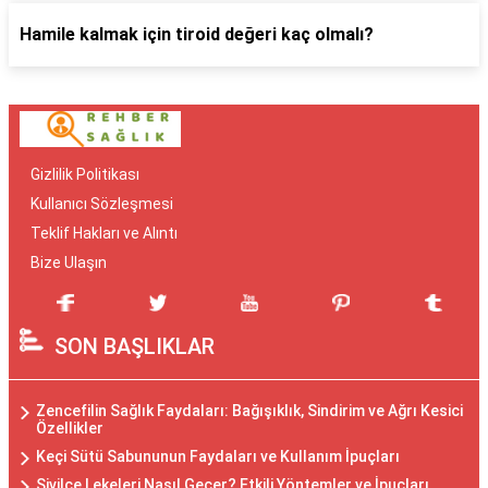
Hamile kalmak için tiroid değeri kaç olmalı?
Gizlilik Politikası
Kullanıcı Sözleşmesi
Teklif Hakları ve Alıntı
Bize Ulaşın
SON BAŞLIKLAR
Zencefilin Sağlık Faydaları: Bağışıklık, Sindirim ve Ağrı Kesici
Özellikler
Keçi Sütü Sabununun Faydaları ve Kullanım İpuçları
Sivilce Lekeleri Nasıl Geçer? Etkili Yöntemler ve İpuçları