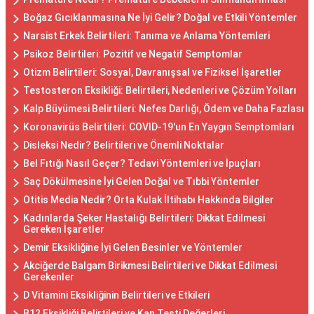
Boğaz Gıcıklanmasına Ne İyi Gelir? Doğal ve Etkili Yöntemler
Narsist Erkek Belirtileri: Tanıma ve Anlama Yöntemleri
Psikoz Belirtileri: Pozitif ve Negatif Semptomlar
Otizm Belirtileri: Sosyal, Davranışsal ve Fiziksel İşaretler
Testosteron Eksikliği: Belirtileri, Nedenleri ve Çözüm Yolları
Kalp Büyümesi Belirtileri: Nefes Darlığı, Ödem ve Daha Fazlası
Koronavirüs Belirtileri: COVID-19'un En Yaygın Semptomları
Disleksi Nedir? Belirtileri ve Önemli Noktalar
Bel Fıtığı Nasıl Geçer? Tedavi Yöntemleri ve İpuçları
Saç Dökülmesine İyi Gelen Doğal ve Tıbbi Yöntemler
Otitis Media Nedir? Orta Kulak İltihabı Hakkında Bilgiler
Kadınlarda Şeker Hastalığı Belirtileri: Dikkat Edilmesi
Gereken İşaretler
Demir Eksikliğine İyi Gelen Besinler ve Yöntemler
Akciğerde Balgam Birikmesi Belirtileri ve Dikkat Edilmesi
Gerekenler
D Vitamini Eksikliğinin Belirtileri ve Etkileri
B12 Eksikliği Belirtileri ve Kan Testi Değerleri