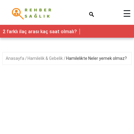
×
☰
Sağlık
2 farklı ilaç arası kaç saat olmalı?
Yaşam
Faydaları
Anasayfa
Hamilelik & Gebelik
Hamilelikte Neler yemek olmaz?
Nedir
Kadın
Hamilelik
&
Gebelik
Bebek
&
Çocuk
Erkek