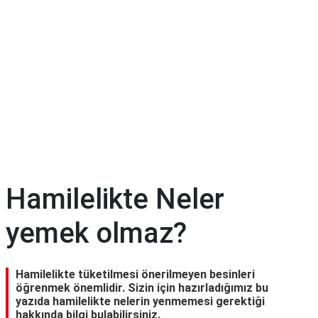
Diyet
&
Kilo
Tıp
Terimleri
Sözlüğü
Hamilelikte Neler
yemek olmaz?
Hamilelikte tüketilmesi önerilmeyen besinleri
öğrenmek önemlidir. Sizin için hazırladığımız bu
yazıda hamilelikte nelerin yenmemesi gerektiği
hakkında bilgi bulabilirsiniz.