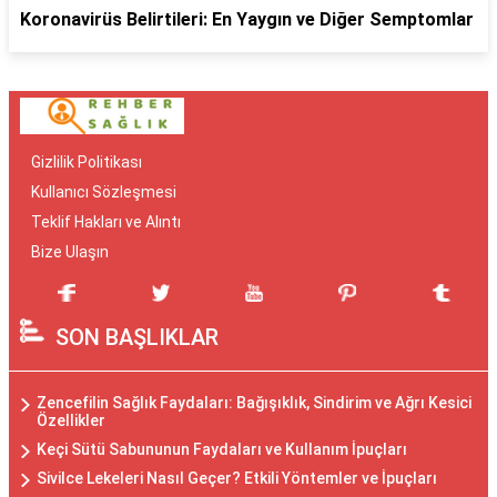
Koronavirüs Belirtileri: En Yaygın ve Diğer Semptomlar
Gizlilik Politikası
Kullanıcı Sözleşmesi
Teklif Hakları ve Alıntı
Bize Ulaşın
SON BAŞLIKLAR
Zencefilin Sağlık Faydaları: Bağışıklık, Sindirim ve Ağrı Kesici
Özellikler
Keçi Sütü Sabununun Faydaları ve Kullanım İpuçları
Sivilce Lekeleri Nasıl Geçer? Etkili Yöntemler ve İpuçları