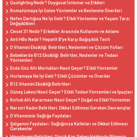
Gaslighting Nedir? Duygusal İstismar ve Etkileri
Romatizmaya İyi Gelen Yöntemler ve Beslenme Önerileri
Nefes Darlığına Ne İyi Gelir? Etkili Yöntemler ve Yaşam Tarzı
Değişiklikleri
Cinsel 31 Nedir? Erkekler Arasında Kullanımı ve Anlamı
Anti HBs Nedir? Hepatit B'ye Karşı Bağışıklık Testi
D Vitamini Eksikliği: Belirtileri, Nedenleri ve Çözüm Yolları
Bebeklerde B12 Eksikliği: Belirtiler, Nedenler ve Tedavi
Yöntemleri
Evde Göz Altı Morlukları Nasıl Geçer? Etkili Yöntemler
Horlamaya Ne İyi Gelir? Etkili Çözümler ve Öneriler
B12 Vitamini Eksikliği Belirtileri
Güneş Lekesi Nasıl Geçer? Etkili Tedavi Yöntemleri ve İpuçları
Koltuk Altı Kararması Nasıl Geçer? Doğal ve Etkili Yöntemler
Narsist Kadın Belirtileri: Dikkat Edilmesi Gereken Davranışlar
D Vitamininin Sağlığa Faydaları
Şalgamın Faydaları: Sağlığınıza Katkıları ve Dikkat Edilmesi
Gerekenler
Hipoglisemi Belirtileri: Düşük Kan Şekeri Hakkında Bilmeniz