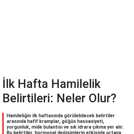
Diyet
&
Kilo
Tıp
Terimleri
Sözlüğü
İlk Hafta Hamilelik
Belirtileri: Neler Olur?
Hamileliğin ilk haftasında görülebilecek belirtiler
arasında hafif kramplar, göğüs hassasiyeti,
yorgunluk, mide bulantısı ve sık idrara çıkma yer alır.
Bu belirtiler, hormonal değişimlerin etkisiyle ortaya