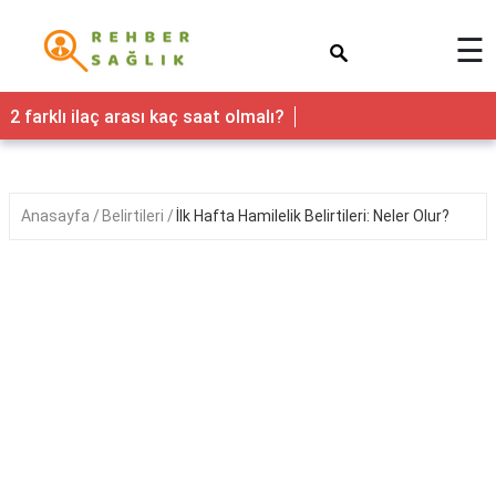
×
☰
Sağlık
2 farklı ilaç arası kaç saat olmalı?
Yaşam
Faydaları
Anasayfa
Belirtileri
İlk Hafta Hamilelik Belirtileri: Neler Olur?
Nedir
Kadın
Hamilelik
&
Gebelik
Bebek
&
Çocuk
Erkek