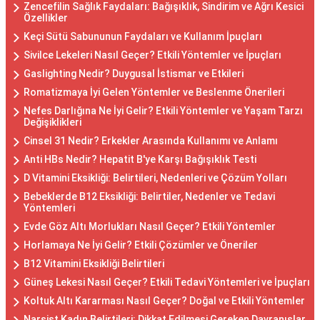
Zencefilin Sağlık Faydaları: Bağışıklık, Sindirim ve Ağrı Kesici
Özellikler
Keçi Sütü Sabununun Faydaları ve Kullanım İpuçları
Sivilce Lekeleri Nasıl Geçer? Etkili Yöntemler ve İpuçları
Gaslighting Nedir? Duygusal İstismar ve Etkileri
Romatizmaya İyi Gelen Yöntemler ve Beslenme Önerileri
Nefes Darlığına Ne İyi Gelir? Etkili Yöntemler ve Yaşam Tarzı
Değişiklikleri
Cinsel 31 Nedir? Erkekler Arasında Kullanımı ve Anlamı
Anti HBs Nedir? Hepatit B'ye Karşı Bağışıklık Testi
D Vitamini Eksikliği: Belirtileri, Nedenleri ve Çözüm Yolları
Bebeklerde B12 Eksikliği: Belirtiler, Nedenler ve Tedavi
Yöntemleri
Evde Göz Altı Morlukları Nasıl Geçer? Etkili Yöntemler
Horlamaya Ne İyi Gelir? Etkili Çözümler ve Öneriler
B12 Vitamini Eksikliği Belirtileri
Güneş Lekesi Nasıl Geçer? Etkili Tedavi Yöntemleri ve İpuçları
Koltuk Altı Kararması Nasıl Geçer? Doğal ve Etkili Yöntemler
Narsist Kadın Belirtileri: Dikkat Edilmesi Gereken Davranışlar