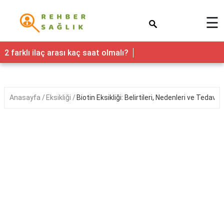
×
☰
Sağlık
2 farklı ilaç arası kaç saat olmalı?
Yaşam
Faydaları
Anasayfa
Eksikliği
Biotin Eksikliği: Belirtileri, Nedenleri ve Tedavi
Nedir
Kadın
Hamilelik
&
Gebelik
Bebek
&
Çocuk
Erkek