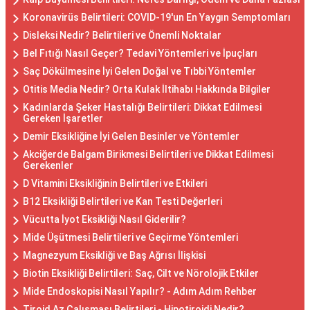
Koronavirüs Belirtileri: COVID-19'un En Yaygın Semptomları
Disleksi Nedir? Belirtileri ve Önemli Noktalar
Bel Fıtığı Nasıl Geçer? Tedavi Yöntemleri ve İpuçları
Saç Dökülmesine İyi Gelen Doğal ve Tıbbi Yöntemler
Otitis Media Nedir? Orta Kulak İltihabı Hakkında Bilgiler
Kadınlarda Şeker Hastalığı Belirtileri: Dikkat Edilmesi
Gereken İşaretler
Demir Eksikliğine İyi Gelen Besinler ve Yöntemler
Akciğerde Balgam Birikmesi Belirtileri ve Dikkat Edilmesi
Gerekenler
D Vitamini Eksikliğinin Belirtileri ve Etkileri
B12 Eksikliği Belirtileri ve Kan Testi Değerleri
Vücutta İyot Eksikliği Nasıl Giderilir?
Mide Üşütmesi Belirtileri ve Geçirme Yöntemleri
Magnezyum Eksikliği ve Baş Ağrısı İlişkisi
Biotin Eksikliği Belirtileri: Saç, Cilt ve Nörolojik Etkiler
Mide Endoskopisi Nasıl Yapılır? - Adım Adım Rehber
Tiroid Az Çalışması Belirtileri - Hipotiroidi Nedir?