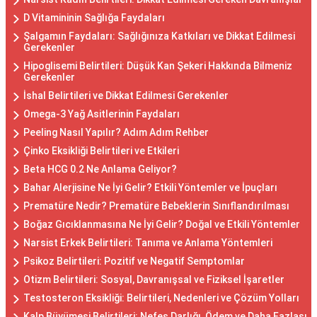
D Vitamininin Sağlığa Faydaları
Şalgamın Faydaları: Sağlığınıza Katkıları ve Dikkat Edilmesi
Gerekenler
Hipoglisemi Belirtileri: Düşük Kan Şekeri Hakkında Bilmeniz
Gerekenler
İshal Belirtileri ve Dikkat Edilmesi Gerekenler
Omega-3 Yağ Asitlerinin Faydaları
Peeling Nasıl Yapılır? Adım Adım Rehber
Çinko Eksikliği Belirtileri ve Etkileri
Beta HCG 0.2 Ne Anlama Geliyor?
Bahar Alerjisine Ne İyi Gelir? Etkili Yöntemler ve İpuçları
Prematüre Nedir? Prematüre Bebeklerin Sınıflandırılması
Boğaz Gıcıklanmasına Ne İyi Gelir? Doğal ve Etkili Yöntemler
Narsist Erkek Belirtileri: Tanıma ve Anlama Yöntemleri
Psikoz Belirtileri: Pozitif ve Negatif Semptomlar
Otizm Belirtileri: Sosyal, Davranışsal ve Fiziksel İşaretler
Testosteron Eksikliği: Belirtileri, Nedenleri ve Çözüm Yolları
Kalp Büyümesi Belirtileri: Nefes Darlığı, Ödem ve Daha Fazlası