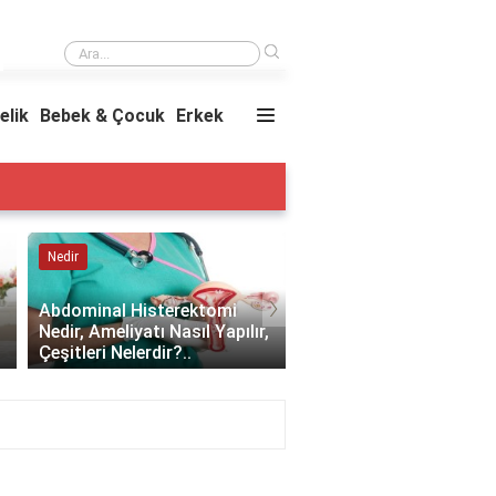
›
Bebeklerde topuk kanı değeri kaç olmalı?
elik
Bebek & Çocuk
Erkek
Nedir
Nedir
›
Abdominal Histerektomi
Abdomen Nedir, Abdo
Nedir, Ameliyatı Nasıl Yapılır,
Hangi Durumlarda
Çeşitleri Nelerdir?..
Gerçekleştirilir?