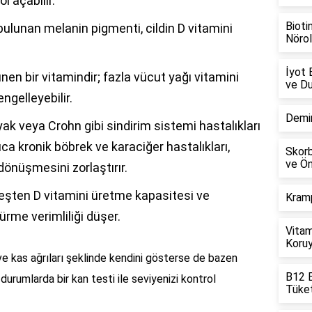
l açabilir.
Biotin
 bulunan melanin pigmenti, cildin D vitamini
Nörol
İyot E
en bir vitamindir; fazla vücut yağı vitamini
ve Du
gelleyebilir.
Demir 
yak veya Crohn gibi sindirim sistemi hastalıkları
ıca kronik böbrek ve karaciğer hastalıkları,
Skorbü
ve Ö
dönüşmesini zorlaştırır.
üneşten D vitamini üretme kapasitesi ve
Kramp
ürme verimliliği düşer.
Vitami
Koru
 ve kas ağrıları şeklinde kendini gösterse de bazen
B12 E
i durumlarda bir kan testi ile seviyenizi kontrol
Tüket