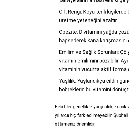
takviye alınmaması eksikliğe yo
Cilt Rengi: Koyu tenli kişilerde
üretme yeteneğini azaltır.
Obezite: D vitamini yağda çözün
hapsederek kana karışmasını en
Emilim ve Sağlık Sorunları: Çöl
vitamin emilimini bozabilir. Ayr
vitaminin vücutta aktif forma 
Yaşlılık: Yaşlandıkça cildin g
böbreklerin bu vitamini dönüşt
Belirtiler genellikle yorgunluk, kemik
yıllarca hiç fark edilmeyebilir. Şüphel
ettirmeniz önemlidir.