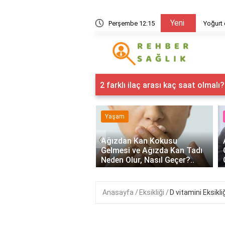
Yeni
 zayıflatıyor?
Perşembe 12:15
Yoğurt d
2 farklı ilaç arası kaç saat olmalı?
m
Yaşam
 Su İçmek Zehirlenmeye
‹
 Olur Mu, Su
Ağızdan Kan Kokusu
lenmesi Neden Olur,
Gelmesi ve Ağızda Kan Tadı
Neden Olur, Nasıl Geçer?..
Anasayfa
Eksikliği
D vitamini Eksikli