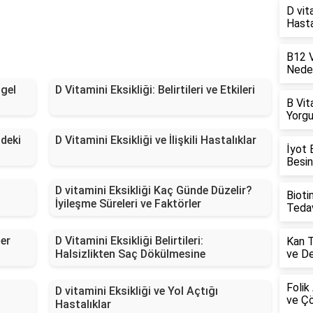
D vit
Hasta
B12 Vi
Neden
ngel
D Vitamini Eksikliği: Belirtileri ve Etkileri
B Vita
Yorgu
ndeki
D Vitamini Eksikliği ve İlişkili Hastalıklar
İyot E
Besin
D vitamini Eksikliği Kaç Günde Düzelir?
Biotin
İyileşme Süreleri ve Faktörler
Tedav
ler
D Vitamini Eksikliği Belirtileri:
Kan Ta
Halsizlikten Saç Dökülmesine
ve De
Folik 
D vitamini Eksikliği ve Yol Açtığı
ve Çö
Hastalıklar