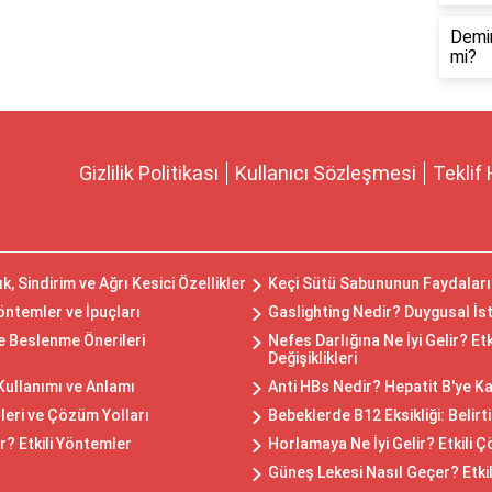
Demir
mi?
Gizlilik Politikası
Kullanıcı Sözleşmesi
Teklif 
k, Sindirim ve Ağrı Kesici Özellikler
Keçi Sütü Sabununun Faydaları 
Yöntemler ve İpuçları
Gaslighting Nedir? Duygusal İst
e Beslenme Önerileri
Nefes Darlığına Ne İyi Gelir? E
Değişiklikleri
Kullanımı ve Anlamı
Anti HBs Nedir? Hepatit B'ye Ka
enleri ve Çözüm Yolları
Bebeklerde B12 Eksikliği: Belirt
r? Etkili Yöntemler
Horlamaya Ne İyi Gelir? Etkili 
Güneş Lekesi Nasıl Geçer? Etkil