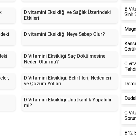
B Vita
k
D vitamini Eksikliği ve Sağlık Üzerindeki
Sinir
Etkileri
Magne
ndeki
D vitamini Eksikliği Neye Sebep Olur?
Kansı
Görül
deki
D Vitamini Eksikliği Saç Dökülmesine
Neden Olur mu?
C vita
Tehdi
eler,
D Vitamini Eksikliği: Belirtileri, Nedenleri
ve Çözüm Yolları
Demir
Dudak
D Vitamini Eksikliği Unutkanlık Yapabilir
mi?
C Vita
Sorun
B12 E