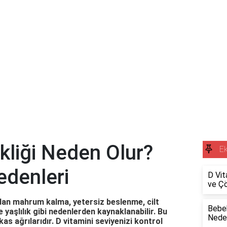
ikliği Neden Olur?
Ek
Nedenleri
D Vita
ve Çö
ından mahrum kalma, yetersiz beslenme, cilt
Bebek
e yaşlılık gibi nedenlerden kaynaklanabilir. Bu
Neden
as ağrılarıdır. D vitamini seviyenizi kontrol