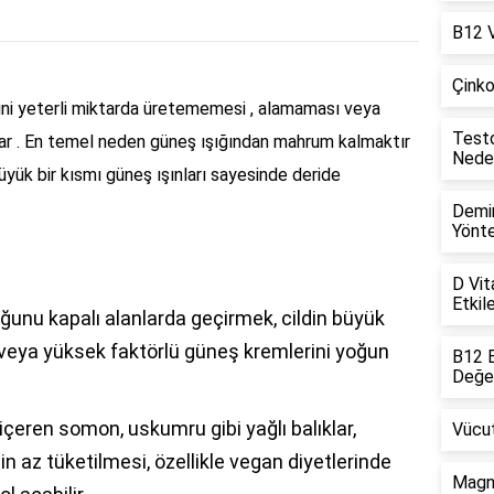
B12 Vi
Çinko 
mini yeterli miktarda üretememesi , alamaması veya
Testos
r . En temel neden güneş ışığından mahrum kalmaktır
Neden
yük bir kısmı güneş ışınları sayesinde deride
Demir
Yönt
D Vita
Etkile
ğunu kapalı alanlarda geçirmek, cildin büyük
 veya yüksek faktörlü güneş kremlerini yoğun
B12 E
Değer
içeren somon, uskumru gibi yağlı balıklar,
Vücut
in az tüketilmesi, özellikle vegan diyetlerinde
Magne