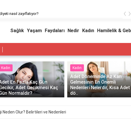
‹
iyeti nasıl zayıflatıyor?
Sağlık
Yaşam
Faydaları
Nedir
Kadın
Hamilelik & Geb
Kadın
Kadın
Adet Döneminde Az Kan
Adet En Fazla Kaç Gün
Gelmesinin En Önemli
Gecikir, Adet Gecikmesi Kaç
Nedenleri Nelerdir, Kısa Adet
Gün Normaldir?
dö..
ği Neden Olur? Belirtileri ve Nedenleri