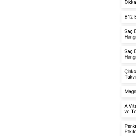
Dikka
B12 Ek
Saç D
Hangi
Saç D
Hangi
Çinko
Takvi
Magne
A Vita
ve Te
Pankr
Etkile